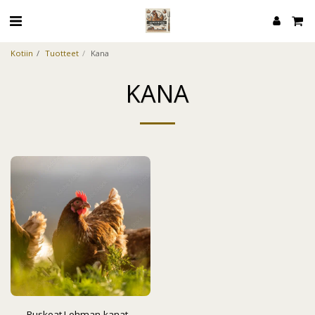
Kotiin
Tuotteet
Kana
KANA
Ruskeat Lohman-kanat –