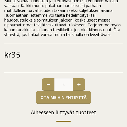
Munat voidaan lähettää jäljitettävästi DHL:llä ennakkomaksua
vastaan. Kaikki munat pakataan huolellisesti parhaan
mahdollisen turvallisuuden takaamiseksi kuljetuksen aikana.
Huomaathan, ettemme voi taata hedelmöitys- tai
haudotustuloksia toimituksen jälkeen, koska useat meistä
riippumattomat tekijät vaikuttavat tulokseen. Tarjoamme myös
kanan tarvikkeita ja kanan tarvikkeita, jos olet kiinnostunut. Ota
yhteyttä, jos haluat varata munia tai sinulla on kysyttävää.
kr
35
OTA MEIHIN YHTEYTTÄ
Aiheeseen liittyvät tuotteet