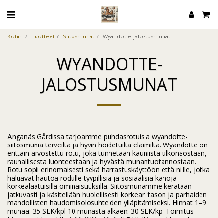
Kotiin
Tuotteet
Siitosmunat
Wyandotte-jalostusmunat
WYANDOTTE-
JALOSTUSMUNAT
Änganäs Gårdissa tarjoamme puhdasrotuisia wyandotte-
siitosmunia terveiltä ja hyvin hoidetuilta eläimiltä. Wyandotte on
erittäin arvostettu rotu, joka tunnetaan kauniista ulkonäöstään,
rauhallisesta luonteestaan ​​ja hyvästä munantuotannostaan.
Rotu sopii erinomaisesti sekä harrastuskäyttöön että niille, jotka
haluavat hautoa rodulle tyypillisiä ja sosiaalisia kanoja
korkealaatuisilla ominaisuuksilla. Siitosmunamme kerätään
jatkuvasti ja käsitellään huolellisesti korkean tason ja parhaiden
mahdollisten haudomisolosuhteiden ylläpitämiseksi. Hinnat 1–9
munaa: 35 SEK/kpl 10 munasta alkaen: 30 SEK/kpl Toimitus